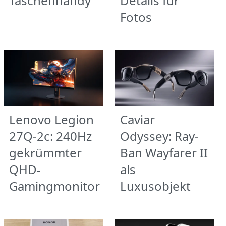
Taschenhandy
Details für
Fotos
Lenovo Legion
Caviar
27Q-2c: 240Hz
Odyssey: Ray-
gekrümmter
Ban Wayfarer II
QHD-
als
Gamingmonitor
Luxusobjekt