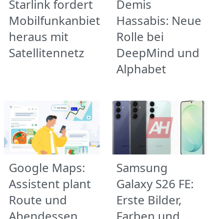
Starlink fordert
Demis
Mobilfunkanbieter
Hassabis: Neue
heraus mit
Rolle bei
Satellitennetz
DeepMind und
Alphabet
Google Maps:
Samsung
Assistent plant
Galaxy S26 FE:
Route und
Erste Bilder,
Abendessen
Farben und