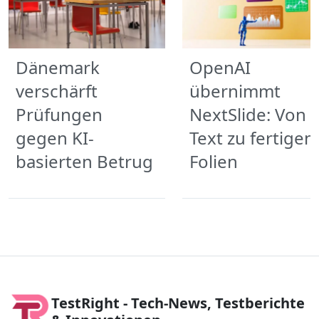
Dänemark
OpenAI
verschärft
übernimmt
Prüfungen
NextSlide: Von
gegen KI-
Text zu fertigen
basierten Betrug
Folien
TestRight - Tech-News, Testberichte