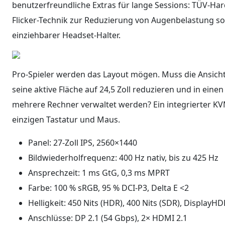
benutzerfreundliche Extras für lange Sessions: TÜV-Hard
Flicker-Technik zur Reduzierung von Augenbelastung so
einziehbarer Headset-Halter.
Pro-Spieler werden das Layout mögen. Muss die Ansicht 
seine aktive Fläche auf 24,5 Zoll reduzieren und in ei
mehrere Rechner verwaltet werden? Ein integrierter KV
einzigen Tastatur und Maus.
Panel: 27-Zoll IPS, 2560×1440
Bildwiederholfrequenz: 400 Hz nativ, bis zu 425 Hz
Ansprechzeit: 1 ms GtG, 0,3 ms MPRT
Farbe: 100 % sRGB, 95 % DCI-P3, Delta E <2
Helligkeit: 450 Nits (HDR), 400 Nits (SDR), DisplayH
Anschlüsse: DP 2.1 (54 Gbps), 2× HDMI 2.1