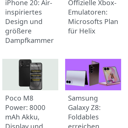
iPhone 20: Air-
Offizielle Xbox-
inspiriertes
Emulatoren:
Design und
Microsofts Plan
größere
für Helix
Dampfkammer
Poco M8
Samsung
Power: 8000
Galaxy Z8:
mAh Akku,
Foldables
Display und
erreichen