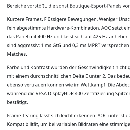
Bereiche vorstößt, die sonst Boutique-Esport-Panels vor
Kurzere Frames. Flüssigere Bewegungen. Weniger Unschär
fein abgestimmte Hardware-Kombination. AOC setzt ein 
das Panel mit 400 Hz und lässt sich auf 425 Hz anheben f
sind aggressiv: 1 ms GtG und 0,3 ms MPRT versprechen 
Matches.
Farbe und Kontrast wurden der Geschwindigkeit nicht geo
mit einem durchschnittlichen Delta E unter 2. Das bedeut
ebenso vertrauen können wie im Wettkampf. Die Abdeck
während die VESA DisplayHDR 400-Zertifizierung Spitze
bestätigt.
Frame-Tearing lässt sich leicht erkennen. AOC unterstüt
Kompatibilität, um bei variablen Bildraten eine stimmig