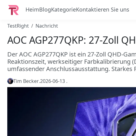
Heim
Blog
Kategorie
Kontaktieren Sie uns
TestRight
Nachricht
AOC AGP277QKP: 27-Zoll QHD
Der AOC AGP277QKP ist ein 27-Zoll QHD-Gami
Reaktionszeit, werkseitiger Farbkalibrierung 
umfassender Anschlussausstattung. Starkes Pr
Tim Becker
.
2026-06-13
.