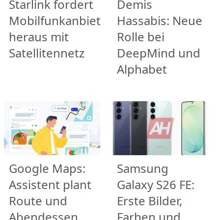
Starlink fordert
Demis
Mobilfunkanbieter
Hassabis: Neue
heraus mit
Rolle bei
Satellitennetz
DeepMind und
Alphabet
Google Maps:
Samsung
Assistent plant
Galaxy S26 FE:
Route und
Erste Bilder,
Abendessen
Farben und