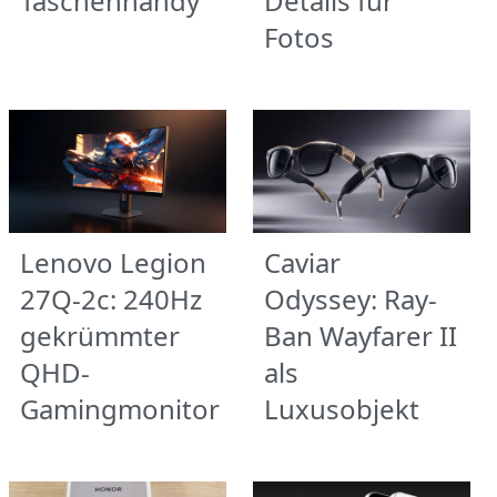
Taschenhandy
Details für
Fotos
Lenovo Legion
Caviar
27Q-2c: 240Hz
Odyssey: Ray-
gekrümmter
Ban Wayfarer II
QHD-
als
Gamingmonitor
Luxusobjekt