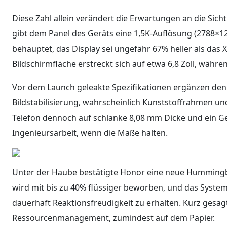
Diese Zahl allein verändert die Erwartungen an die Sic
gibt dem Panel des Geräts eine 1,5K-Auflösung (2788×1
behauptet, das Display sei ungefähr 67% heller als das
Bildschirmfläche erstreckt sich auf etwa 6,8 Zoll, währe
Vor dem Launch geleakte Spezifikationen ergänzen den
Bildstabilisierung, wahrscheinlich Kunststoffrahmen u
Telefon dennoch auf schlanke 8,08 mm Dicke und ein Ge
Ingenieursarbeit, wenn die Maße halten.
Unter der Haube bestätigte Honor eine neue Hummingbi
wird mit bis zu 40% flüssiger beworben, und das Syste
dauerhaft Reaktionsfreudigkeit zu erhalten. Kurz gesagt:
Ressourcenmanagement, zumindest auf dem Papier.