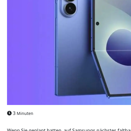
3
Minuten
Wenn Sie geplant hatten, auf Samsungs nächstes faltba