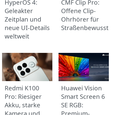
HyperOS 4:
CMF Clip Pro:
Geleakter
Offene Clip-
Zeitplan und
Ohrhörer für
neue UI-Details
Straßenbewusstse
weltweit
Redmi K100
Huawei Vision
Pro: Riesiger
Smart Screen 6
Akku, starke
SE RGB:
Kamera und
Premium-