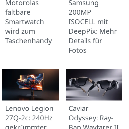
Motorolas
Samsung
faltbare
200MP
Smartwatch
ISOCELL mit
wird zum
DeepPix: Mehr
Taschenhandy
Details für
Fotos
Lenovo Legion
Caviar
27Q-2c: 240Hz
Odyssey: Ray-
gekrümmter
Ban Wayfarer II