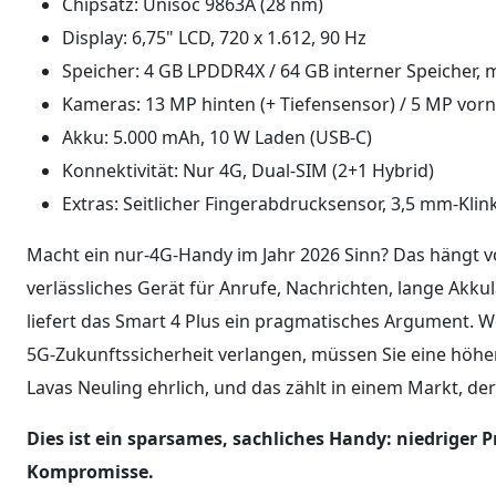
Chipsatz: Unisoc 9863A (28 nm)
Display: 6,75" LCD, 720 x 1.612, 90 Hz
Speicher: 4 GB LPDDR4X / 64 GB interner Speicher, 
Kameras: 13 MP hinten (+ Tiefensensor) / 5 MP vor
Akku: 5.000 mAh, 10 W Laden (USB-C)
Konnektivität: Nur 4G, Dual-SIM (2+1 Hybrid)
Extras: Seitlicher Fingerabdrucksensor, 3,5 mm-Klin
Macht ein nur-4G-Handy im Jahr 2026 Sinn? Das hängt vo
verlässliches Gerät für Anrufe, Nachrichten, lange Akk
liefert das Smart 4 Plus ein pragmatisches Argument. W
5G-Zukunftssicherheit verlangen, müssen Sie eine höhere
Lavas Neuling ehrlich, und das zählt in einem Markt, d
Dies ist ein sparsames, sachliches Handy: niedriger 
Kompromisse.