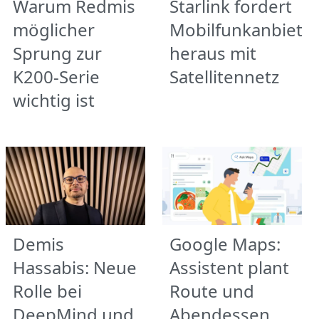
Warum Redmis
Starlink fordert
möglicher
Mobilfunkanbiete
Sprung zur
heraus mit
K200-Serie
Satellitennetz
wichtig ist
Demis
Google Maps:
Hassabis: Neue
Assistent plant
Rolle bei
Route und
DeepMind und
Abendessen