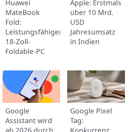
Huawei
Apple: Erstmals
MateBook
über 10 Mrd.
Fold:
USD
Leistungsfähiger
Jahresumsatz
18-Zoll-
in Indien
Foldable-PC
Google
Google Pixel
Assistant wird
Tag:
ab 2026 durch
Konkurrenz