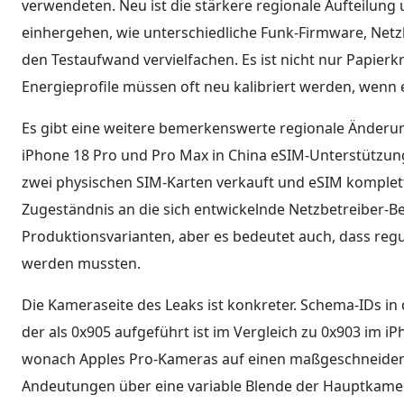
verwendeten. Neu ist die stärkere regionale Aufteilung
einhergehen, wie unterschiedliche Funk-Firmware, Netzb
den Testaufwand vervielfachen. Es ist nicht nur Papi
Energieprofile müssen oft neu kalibriert werden, wenn 
Es gibt eine weitere bemerkenswerte regionale Änderun
iPhone 18 Pro und Pro Max in China eSIM-Unterstützung
zwei physischen SIM-Karten verkauft und eSIM komplett
Zugeständnis an die sich entwickelnde Netzbetreiber-Ber
Produktionsvarianten, aber es bedeutet auch, dass reg
werden mussten.
Die Kameraseite des Leaks ist konkreter. Schema-IDs i
der als 0x905 aufgeführt ist im Vergleich zu 0x903 im 
wonach Apples Pro-Kameras auf einen maßgeschneider
Andeutungen über eine variable Blende der Hauptkamer