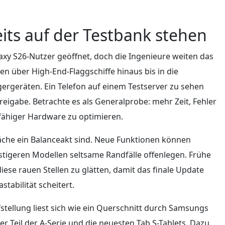
ts auf der Testbank stehen
laxy S26-Nutzer geöffnet, doch die Ingenieure weiten das
en über High-End-Flaggschiffe hinaus bis in die
igergeräten. Ein Telefon auf einem Testserver zu sehen
reigabe. Betrachte es als Generalprobe: mehr Zeit, Fehler
sfähiger Hardware zu optimieren.
che ein Balanceakt sind. Neue Funktionen können
stigeren Modellen seltsame Randfälle offenlegen. Frühe
ese rauen Stellen zu glätten, damit das finale Update
abilität scheitert.
fstellung liest sich wie ein Querschnitt durch Samsungs
er Teil der A-Serie und die neuesten Tab S-Tablets. Dazu