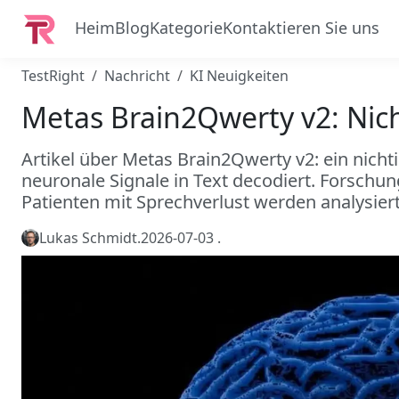
Heim
Blog
Kategorie
Kontaktieren Sie uns
TestRight
Nachricht
KI Neuigkeiten
Metas Brain2Qwerty v2: Nic
Artikel über Metas Brain2Qwerty v2: ein nich
neuronale Signale in Text decodiert. Forschu
Patienten mit Sprechverlust werden analysiert
Lukas Schmidt
.
2026-07-03
.