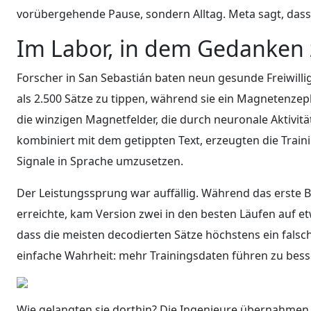
vorübergehende Pause, sondern Alltag. Meta sagt, das
Im Labor, in dem Gedanken
Forscher in San Sebastián baten neun gesunde Freiwillig
als 2.500 Sätze zu tippen, während sie ein Magnetenze
die winzigen Magnetfelder, die durch neuronale Aktivit
kombiniert mit dem getippten Text, erzeugten die Train
Signale in Sprache umzusetzen.
Der Leistungssprung war auffällig. Während das erste 
erreichte, kam Version zwei in den besten Läufen auf e
dass die meisten decodierten Sätze höchstens ein fals
einfache Wahrheit: mehr Trainingsdaten führen zu bes
Wie gelangten sie dorthin? Die Ingenieure übernahme