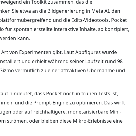
lschweigend ein Toolkit zusammen, das die
nken Sie etwa an die Bildgenerierung in Meta AI, den
 plattformübergreifend und die Edits-Videotools. Pocket
o für spontan erstellte interaktive Inhalte, so konzipiert,
 werden kann.
r Art von Experimenten gibt. Laut Appfigures wurde
nstalliert und erhielt während seiner Laufzeit rund 98
 Gizmo vermutlich zu einer attraktiven Übernahme und
uf hindeutet, dass Pocket noch in frühen Tests ist,
mmeln und die Prompt-Engine zu optimieren. Das wirft
ugen oder auf reichhaltigere, monetarisierbare Mini-
om strömen, oder bleiben diese Mikro-Erlebnisse eine