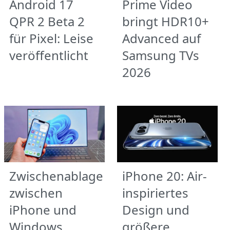
Android 17
Prime Video
QPR 2 Beta 2
bringt HDR10+
für Pixel: Leise
Advanced auf
veröffentlicht
Samsung TVs
2026
Zwischenablage
iPhone 20: Air-
zwischen
inspiriertes
iPhone und
Design und
Windows
größere