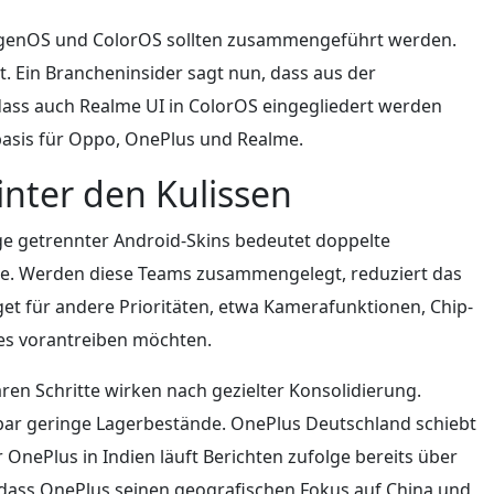
xygenOS und ColorOS sollten zusammengeführt werden.
. Ein Brancheninsider sagt nun, dass aus der
dass auch Realme UI in ColorOS eingegliedert werden
ebasis für Oppo, OnePlus und Realme.
inter den Kulissen
ege getrennter Android-Skins bedeutet doppelte
de. Werden diese Teams zusammengelegt, reduziert das
t für andere Prioritäten, etwa Kamerafunktionen, Chip-
es vorantreiben möchten.
ren Schritte wirken nach gezielter Konsolidierung.
nbar geringe Lagerbestände. OnePlus Deutschland schiebt
OnePlus in Indien läuft Berichten zufolge bereits über
 dass OnePlus seinen geografischen Fokus auf China und