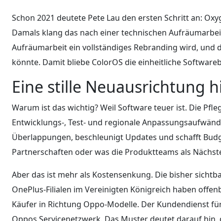
Schon 2021 deutete Pete Lau den ersten Schritt an: O
Damals klang das nach einer technischen Aufräumarbeit
Aufräumarbeit ein vollständiges Rebranding wird, und 
könnte. Damit bliebe ColorOS die einheitliche Softwar
Eine stille Neuausrichtung h
Warum ist das wichtig? Weil Software teuer ist. Die Pfl
Entwicklungs-, Test- und regionale Anpassungsaufwän
Überlappungen, beschleunigt Updates und schafft Budge
Partnerschaften oder was die Produktteams als Nächst
Aber das ist mehr als Kostensenkung. Die bisher sichtba
OnePlus-Filialen im Vereinigten Königreich haben offe
Käufer in Richtung Oppo-Modelle. Der Kundendienst für 
Oppos Servicenetzwerk. Das Muster deutet darauf hin,