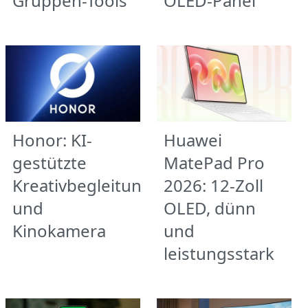
Gruppen-Tools
OLED-Panel
Honor: KI-
Huawei
gestützte
MatePad Pro
Kreativbegleitung
2026: 12-Zoll
und
OLED, dünn
Kinokamera
und
leistungsstark