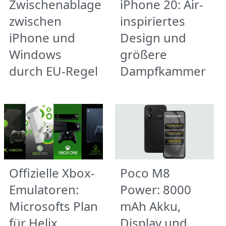
Zwischenablage
iPhone 20: Air-
zwischen
inspiriertes
iPhone und
Design und
Windows
größere
durch EU-Regel
Dampfkammer
Offizielle Xbox-
Poco M8
Emulatoren:
Power: 8000
Microsofts Plan
mAh Akku,
für Helix
Display und