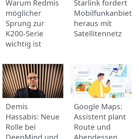
Warum Redmis
Starlink fordert
möglicher
Mobilfunkanbiete
Sprung zur
heraus mit
K200-Serie
Satellitennetz
wichtig ist
Demis
Google Maps:
Hassabis: Neue
Assistent plant
Rolle bei
Route und
DeepMind und
Abendessen