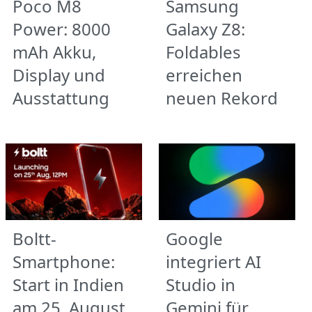
Poco M8
Samsung
Power: 8000
Galaxy Z8:
mAh Akku,
Foldables
Display und
erreichen
Ausstattung
neuen Rekord
Boltt-
Google
Smartphone:
integriert AI
Start in Indien
Studio in
am 25. August
Gemini für