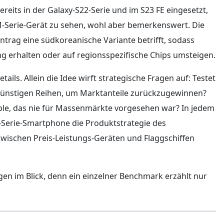
reits in der Galaxy-S22-Serie und im S23 FE eingesetzt,
 M‑Serie-Gerät zu sehen, wohl aber bemerkenswert. Die
intrag eine südkoreanische Variante betrifft, sodass
ung erhalten oder auf regionsspezifische Chips umsteigen.
ails. Allein die Idee wirft strategische Fragen auf: Testet
ünstigen Reihen, um Marktanteile zurückzugewinnen?
mple, das nie für Massenmärkte vorgesehen war? In jedem
M‑Serie-Smartphone die Produktstrategie des
zwischen Preis-Leistungs-Geräten und Flaggschiffen
gen im Blick, denn ein einzelner Benchmark erzählt nur