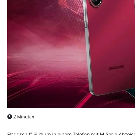
2
Minuten
Flaggschiff-Silizium in einem Telefon mit M‑Serie-Abzei