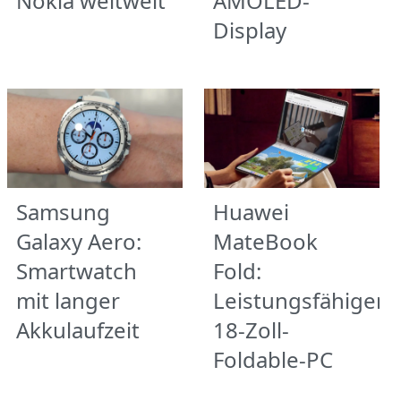
Nokia weltweit
AMOLED-
Display
Samsung
Huawei
Galaxy Aero:
MateBook
Smartwatch
Fold:
mit langer
Leistungsfähiger
Akkulaufzeit
18-Zoll-
Foldable-PC