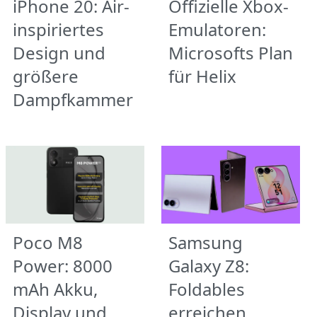
iPhone 20: Air-
Offizielle Xbox-
inspiriertes
Emulatoren:
Design und
Microsofts Plan
größere
für Helix
Dampfkammer
Poco M8
Samsung
Power: 8000
Galaxy Z8:
mAh Akku,
Foldables
Display und
erreichen