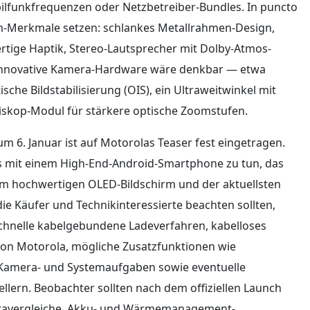
obilfunkfrequenzen oder Netzbetreiber-Bundles. In puncto
m-Merkmale setzen: schlankes Metallrahmen-Design,
rtige Haptik, Stereo-Lautsprecher mit Dolby-Atmos-
 innovative Kamera-Hardware wäre denkbar — etwa
che Bildstabilisierung (OIS), ein Ultraweitwinkel mit
iskop-Modul für stärkere optische Zoomstufen.
m 6. Januar ist auf Motorolas Teaser fest eingetragen.
 es mit einem High-End-Android-Smartphone zu tun, das
inem hochwertigen OLED-Bildschirm und der aktuellsten
ie Käufer und Technikinteressierte beachten sollten,
 schnelle kabelgebundene Ladeverfahren, kabelloses
von Motorola, mögliche Zusatzfunktionen wie
r Kamera- und Systemaufgaben sowie eventuelle
lern. Beobachter sollten nach dem offiziellen Launch
eravergleiche, Akku- und Wärmemanagement-