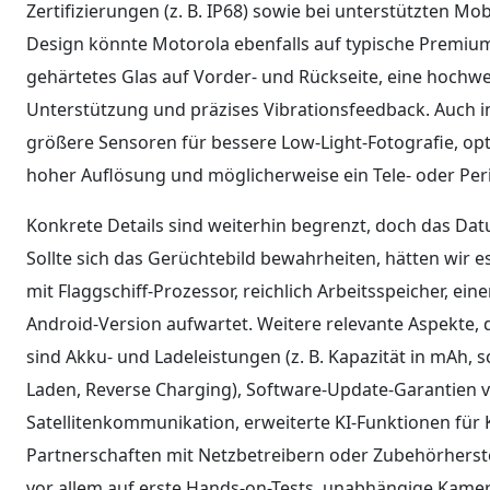
Zertifizierungen (z. B. IP68) sowie bei unterstützten M
Design könnte Motorola ebenfalls auf typische Premiu
gehärtetes Glas auf Vorder- und Rückseite, eine hochwe
Unterstützung und präzises Vibrationsfeedback. Auch
größere Sensoren für bessere Low-Light-Fotografie, optis
hoher Auflösung und möglicherweise ein Tele- oder Per
Konkrete Details sind weiterhin begrenzt, doch das Datu
Sollte sich das Gerüchtebild bewahrheiten, hätten wir
mit Flaggschiff-Prozessor, reichlich Arbeitsspeicher, e
Android-Version aufwartet. Weitere relevante Aspekte, d
sind Akku- und Ladeleistungen (z. B. Kapazität in mAh,
Laden, Reverse Charging), Software-Update-Garantien 
Satellitenkommunikation, erweiterte KI-Funktionen fü
Partnerschaften mit Netzbetreibern oder Zubehörherstel
vor allem auf erste Hands-on-Tests, unabhängige Kam