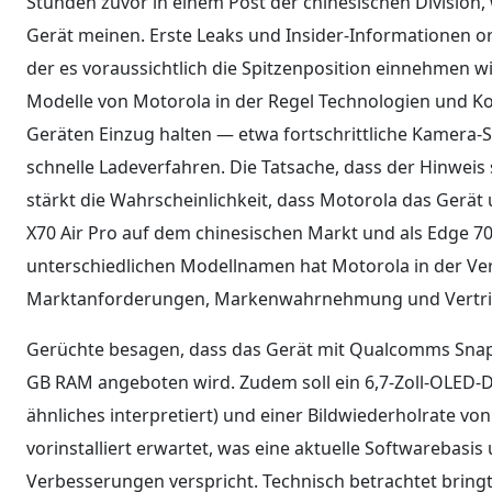
Stunden zuvor in einem Post der chinesischen Division,
Gerät meinen. Erste Leaks und Insider-Informationen or
der es voraussichtlich die Spitzenposition einnehmen wi
Modelle von Motorola in der Regel Technologien und Ko
Geräten Einzug halten — etwa fortschrittliche Kamera-
schnelle Ladeverfahren. Die Tatsache, dass der Hinweis 
stärkt die Wahrscheinlichkeit, dass Motorola das Gerät 
X70 Air Pro auf dem chinesischen Markt und als Edge 70 
unterschiedlichen Modellnamen hat Motorola in der Verg
Marktanforderungen, Markenwahrnehmung und Vertrie
Gerüchte besagen, dass das Gerät mit Qualcomms Snapd
GB RAM angeboten wird. Zudem soll ein 6,7-Zoll-OLED-Di
ähnliches interpretiert) und einer Bildwiederholrate vo
vorinstalliert erwartet, was eine aktuelle Softwarebasi
Verbesserungen verspricht. Technisch betrachtet bring