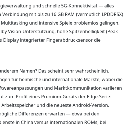
rgieverwaltung und schnelle 5G-Konnektivität — alles
 In Verbindung mit bis zu 16 GB RAM (vermutlich LPDDR5X)
ultitasking und intensive Spiele problemlos gelingen.
by Vision-Unterstützung, hohe Spitzenhelligkeit (Peak
das Display integrierter Fingerabdrucksensor die
er anderem Namen? Das scheint sehr wahrscheinlich.
gen für heimische und internationale Märkte, wobei die
Softwareanpassungen und Marktkommunikation variieren
ut zum Profil eines Premium-Geräts der Edge-Serie:
l Arbeitsspeicher und die neueste Android-Version.
ögliche Differenzen erwarten — etwa bei den
Dienste in China versus internationalen ROMs, bei