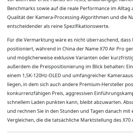
Benchmarks sowie auf die reale Performance im Alltag a
Qualität der Kamera-Processing-Algorithmen und die Na
entscheidender als reine Spezifikationswerte.
Für die Vermarktung wäre es nicht überraschend, dass M
positioniert, während in China der Name X70 Air Pro gen
und möglicherweise exklusive Varianten oder kurzfristi
außerdem die Preispositionierung im Blick behalten: Ei
einem 1,5K-120Hz-OLED und umfangreicher Kameraaussta
liegen, in dem sich auch andere Premium-Hersteller po
konkurrenzfähigen Preis, aggressiven Einführungskam
schnellem Laden punkten kann, bleibt abzuwarten. Absch
und rechnen Sie in den Stunden und Tagen danach mit e
Vergleichen, die die tatsächliche Marktstellung des X70