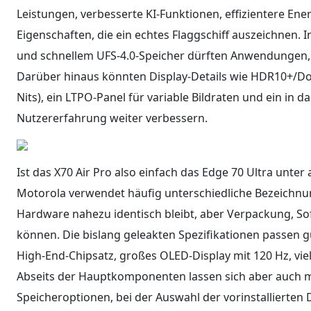
Leistungen, verbesserte KI-Funktionen, effizientere Ene
Eigenschaften, die ein echtes Flaggschiff auszeichnen.
und schnellem UFS-4.0-Speicher dürften Anwendungen, M
Darüber hinaus könnten Display-Details wie HDR10+/Dol
Nits), ein LTPO-Panel für variable Bildraten und ein in 
Nutzererfahrung weiter verbessern.
Ist das X70 Air Pro also einfach das Edge 70 Ultra unt
Motorola verwendet häufig unterschiedliche Bezeichnun
Hardware nahezu identisch bleibt, aber Verpackung, 
können. Die bislang geleakten Spezifikationen passen g
High-End-Chipsatz, großes OLED-Display mit 120 Hz, vie
Abseits der Hauptkomponenten lassen sich aber auch m
Speicheroptionen, bei der Auswahl der vorinstallierten 