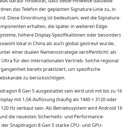
 was darauf hindeutet, dass beide Hinweise dasselbe
dnen das Telefon der geplanten Signature-Linie zu, in
rd. Diese Einordnung ist bedeutsam, weil die Signature-
mponenten erhalten, die später in weiteren Edge-
Systeme, höhere Display-Spezifikationen oder besonders
sowohl lokal in China als auch global gestreut wurde,
unter einer dualen Namensstrategie veröffentlicht: als
Ultra für den internationalen Vertrieb. Solche regional
angenheit bereits praktiziert, um spezifische
bskanäle zu berücksichtigen.
ragon 8 Gen 5 ausgestattet sein wird und mit bis zu 16
splay mit 1,5K-Auflösung (häufig als 1440 × 3120 oder
n 120 Hz verbaut sein. Als Betriebssystem wird Android 16
s und die neuesten Sicherheits- und Performance-
t der Snapdragon 8 Gen 5 starke CPU- und GPU-