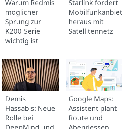
Warum Redmis
Starlink fordert
möglicher
Mobilfunkanbiete
Sprung zur
heraus mit
K200-Serie
Satellitennetz
wichtig ist
Demis
Google Maps:
Hassabis: Neue
Assistent plant
Rolle bei
Route und
DeepMind und
Abendessen