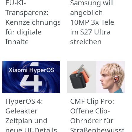
EU-KI-
Samsung will
Transparenz:
angeblich
Kennzeichnungspflicht
10MP 3x-Tele
für digitale
im S27 Ultra
Inhalte
streichen
HyperOS 4:
CMF Clip Pro:
Geleakter
Offene Clip-
Zeitplan und
Ohrhörer für
neue UI-Details
Straßenbewusstse