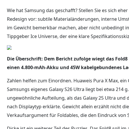
Wie hat Samsung das geschafft? Stellen Sie es sich eher
Redesign vor: subtile Materialänderungen, interne Ums
im Gewicht bemerkbar machen, aber nicht unbedingt i
Tippgeber Ice Universe, der eine klare Spezifikationsskiz
Die Überschrift: Dem Bericht zufolge wiegt das Fold8 
einen 4.800-mAh-Akku und 45W kabelgebundenes La
Zahlen helfen zum Einordnen. Huaweis Pura X Max, ein 
Samsungs eigenes Galaxy S26 Ultra liegt bei etwa 214 g. 
ungewöhnliche Aufteilung, als das Galaxy 25 Ultra und
nach Displaytyp erklärte. Gewicht allein erzählt nicht d
Verkaufsargument für Foldables, die den Eindruck von
Dicke ist ein weiterer Teil des Puzzles. Das Fold8 soll