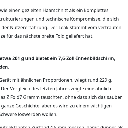
 wie einen gezielten Haarschnitt als ein komplettes
trukturierungen und technische Kompromisse, die sich
n der Nutzererfahrung. Der Leak stammt vom vertrauten
ze für das nächste breite Fold geliefert hat.
etwa 201 g und bietet ein 7,6-Zoll-Innenbildschirm,
den.
Gerät mit ähnlichen Proportionen, wiegt rund 229 g.
Der Vergleich des letzten Jahres zeigte eine ähnlich
 das Z Fold7 Gramm tauschten, ohne dass sich das sauber
ie ganze Geschichte, aber es wird zu einem wichtigen
 Schwere loswerden wollen.
 im aufgeklappten Zustand 4,5 mm messen, damit dünner als