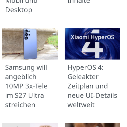
Mobil und
Inhalte
Desktop
Samsung will
HyperOS 4:
angeblich
Geleakter
10MP 3x-Tele
Zeitplan und
im S27 Ultra
neue UI-Details
streichen
weltweit