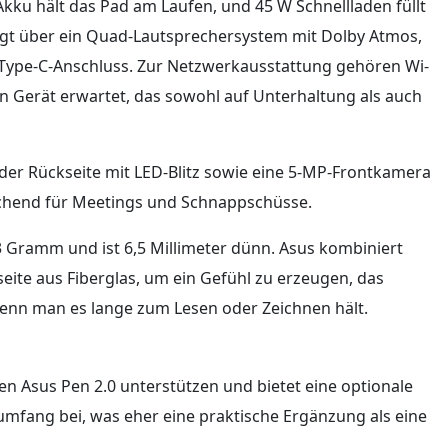
Akku hält das Pad am Laufen, und 45 W Schnellladen füllt
olgt über ein Quad-Lautsprechersystem mit Dolby Atmos,
1 Type-C-Anschluss. Zur Netzwerkausstattung gehören Wi-
n Gerät erwartet, das sowohl auf Unterhaltung als auch
f der Rückseite mit LED-Blitz sowie eine 5-MP-Frontkamera
eichend für Meetings und Schnappschüsse.
3 Gramm und ist 6,5 Millimeter dünn. Asus kombiniert
te aus Fiberglas, um ein Gefühl zu erzeugen, das
 wenn man es lange zum Lesen oder Zeichnen hält.
den Asus Pen 2.0 unterstützen und bietet eine optionale
rumfang bei, was eher eine praktische Ergänzung als eine