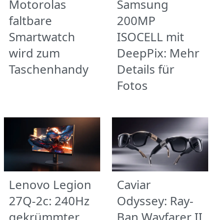
Motorolas
Samsung
faltbare
200MP
Smartwatch
ISOCELL mit
wird zum
DeepPix: Mehr
Taschenhandy
Details für
Fotos
Lenovo Legion
Caviar
27Q-2c: 240Hz
Odyssey: Ray-
gekrümmter
Ban Wayfarer II