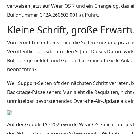
verweisen jetzt auf Wear OS 7 und ein Changelog, das ei
Buildnummer CP2A.260603.001 aufführt.
Kleine Schrift, große Erwar
Von Droid-Life entdeckt sind die Seiten kurz und präzise
Veröffentlichungsdatum: den 9. Juni. Dieses Datum wirkt
Rollouts gemeldet, und Google hat keine offizielle An
beobachten?
Weil Support-Seiten oft den nächsten Schritt verraten, 
Backstage-Pässe sehen: Man sieht die Requisiten, nicht
unmittelbar bevorstehendes Over-the-Air-Update als ei
Auf der Google I/O 2026 wurde Wear OS 7 nicht nur als
der Akkulaufzeit waren ein Schwerpunkt. Widgets und 