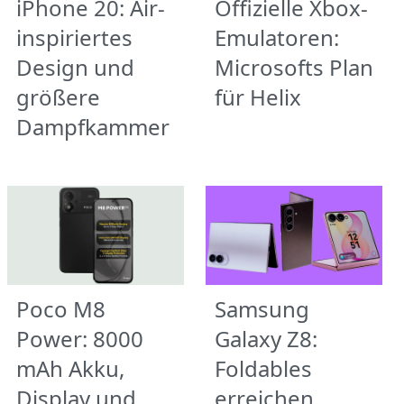
iPhone 20: Air-
Offizielle Xbox-
inspiriertes
Emulatoren:
Design und
Microsofts Plan
größere
für Helix
Dampfkammer
Poco M8
Samsung
Power: 8000
Galaxy Z8:
mAh Akku,
Foldables
Display und
erreichen