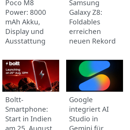
Poco M8
Samsung
Power: 8000
Galaxy Z8:
mAh Akku,
Foldables
Display und
erreichen
Ausstattung
neuen Rekord
Boltt-
Google
Smartphone:
integriert AI
Start in Indien
Studio in
am 25. August
Gemini für