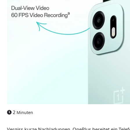
2
Minuten
Vergiss kurze Nachladungen. OnePlus bereitet ein Telefo