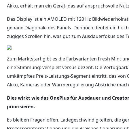
Akku, erhält man ein Gerät, das auf anspruchsvolle Nutze
Das Display ist ein AMOLED mit 120 Hz Bildwiederholrate
genaue Diagonale des Panels. Dennoch deutet ein hoc
zügiges Scrollen hin, was gut zum Ausdauerfokus des Te
Zum Marktstart gibt es die Farbvarianten Fresh Mint und
eine Stimmung: verspielt versus dezent. Die Verfügbarkei
umkämpftes Preis-Leistungs-Segment eintritt, das von G
Akku, Kameras oder Wärmeregulierung Abstriche mach
Dies wirkt wie das OnePlus für Ausdauer und Creator
priorisieren.
Es bleiben Fragen offen. Ladegeschwindigkeiten, die
Prozessorinformationen und die Preispositionierung ü