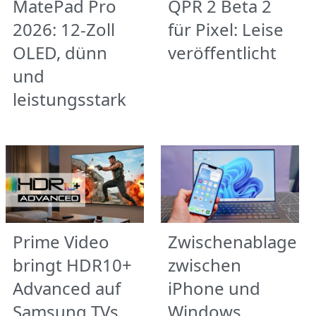
MatePad Pro
QPR 2 Beta 2
2026: 12-Zoll
für Pixel: Leise
OLED, dünn
veröffentlicht
und
leistungsstark
Prime Video
Zwischenablage
bringt HDR10+
zwischen
Advanced auf
iPhone und
Samsung TVs
Windows