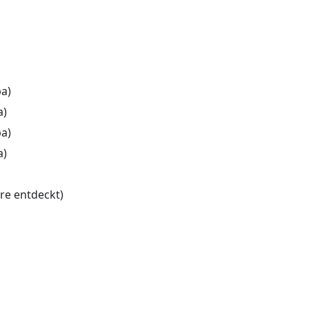
pa)
a)
pa)
a)
re entdeckt)