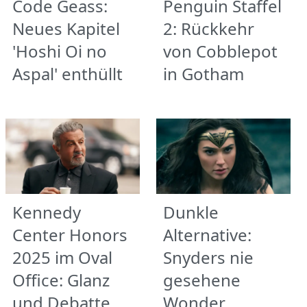
Code Geass:
Penguin Staffel
Neues Kapitel
2: Rückkehr
'Hoshi Oi no
von Cobblepot
Aspal' enthüllt
in Gotham
Kennedy
Dunkle
Center Honors
Alternative:
2025 im Oval
Snyders nie
Office: Glanz
gesehene
und Debatte
Wonder