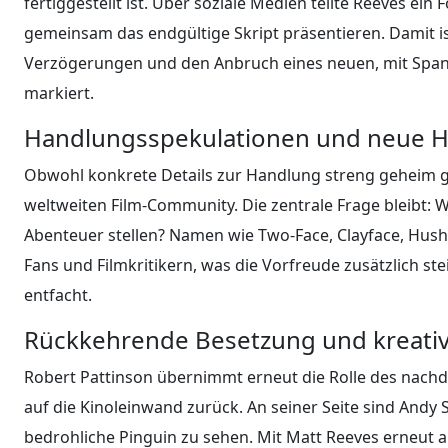
fertiggestellt ist. Über soziale Medien teilte Reeves ei
gemeinsam das endgültige Skript präsentieren. Damit is
Verzögerungen und den Anbruch eines neuen, mit Span
markiert.
Handlungsspekulationen und neue 
Obwohl konkrete Details zur Handlung streng geheim g
weltweiten Film-Community. Die zentrale Frage bleibt:
Abenteuer stellen? Namen wie Two-Face, Clayface, Hush
Fans und Filmkritikern, was die Vorfreude zusätzlich st
entfacht.
Rückkehrende Besetzung und kreati
Robert Pattinson übernimmt erneut die Rolle des nachd
auf die Kinoleinwand zurück. An seiner Seite sind Andy Se
bedrohliche Pinguin zu sehen. Mit Matt Reeves erneut 