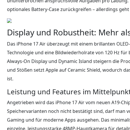
ununterbrochen anspruchsvolle Aufgaben pro Ladung. We
optionales Battery-Case zurückgreifen – allerdings geht
Display und Robustheit: Mehr al
Das iPhone 17 Air überzeugt mit einem brillanten OLED
Technologie und eine Bildwiederholrate von 120 Hz für 
Always-On Display und Dynamic Island steigern die Pro
und Stößen setzt Apple auf Ceramic Shield, wodurch das
ist.
Leistung und Features im Mittelpunk
Angetrieben wird das iPhone 17 Air vom neuen A19-Ch
Speichervarianten noch nicht bestätigt sind, darf man 
Gaming und für moderne Apps ausgehen. Das minimalist
einzelne, leistungsstarke 48MP-Hauptkamera für detail