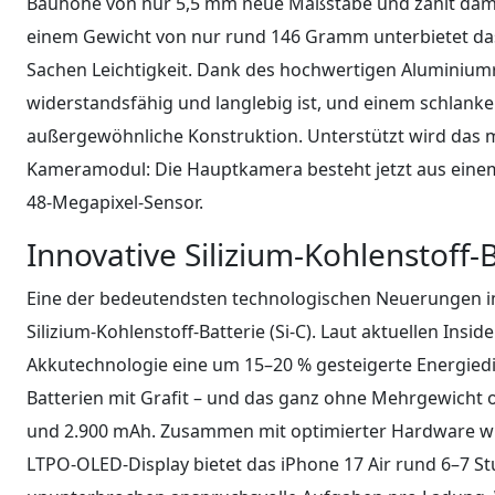
Bauhöhe von nur 5,5 mm neue Maßstäbe und zählt dam
einem Gewicht von nur rund 146 Gramm unterbietet das
Sachen Leichtigkeit. Dank des hochwertigen Aluminium
widerstandsfähig und langlebig ist, und einem schlanker
außergewöhnliche Konstruktion. Unterstützt wird das m
Kameramodul: Die Hauptkamera besteht jetzt aus einem 
48-Megapixel-Sensor.
Innovative Silizium-Kohlenstoff-
Eine der bedeutendsten technologischen Neuerungen im i
Silizium-Kohlenstoff-Batterie (Si-C). Laut aktuellen Insi
Akkutechnologie eine um 15–20 % gesteigerte Energied
Batterien mit Grafit – und das ganz ohne Mehrgewicht od
und 2.900 mAh. Zusammen mit optimierter Hardware w
LTPO-OLED-Display bietet das iPhone 17 Air rund 6–7 S