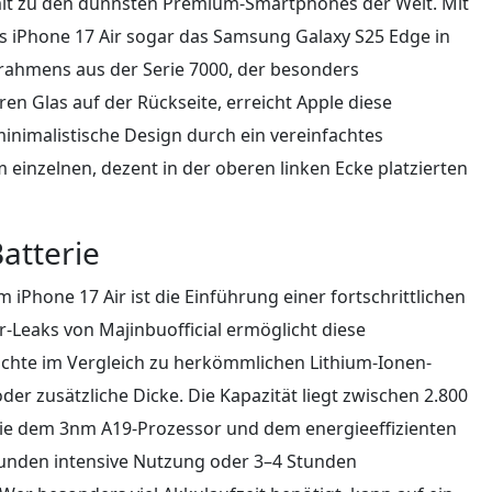
it zu den dünnsten Premium-Smartphones der Welt. Mit
 iPhone 17 Air sogar das Samsung Galaxy S25 Edge in
rahmens aus der Serie 7000, der besonders
en Glas auf der Rückseite, erreicht Apple diese
inimalistische Design durch ein vereinfachtes
einzelnen, dezent in der oberen linken Ecke platzierten
Batterie
Phone 17 Air ist die Einführung einer fortschrittlichen
der-Leaks von Majinbuofficial ermöglicht diese
ichte im Vergleich zu herkömmlichen Lithium-Ionen-
er zusätzliche Dicke. Die Kapazität liegt zwischen 2.800
ie dem 3nm A19-Prozessor und dem energieeffizienten
tunden intensive Nutzung oder 3–4 Stunden