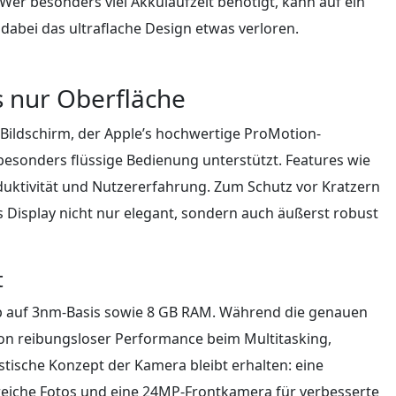
r besonders viel Akkulaufzeit benötigt, kann auf ein
 dabei das ultraflache Design etwas verloren.
s nur Oberfläche
-Bildschirm, der Apple’s hochwertige ProMotion-
besonders flüssige Bedienung unterstützt. Features wie
duktivität und Nutzererfahrung. Zum Schutz vor Kratzern
 Display nicht nur elegant, sondern auch äußerst robust
t
ip auf 3nm-Basis sowie 8 GB RAM. Während die genauen
von reibungsloser Performance beim Multitasking,
ische Konzept der Kamera bleibt erhalten: eine
reiche Fotos und eine 24MP-Frontkamera für verbesserte