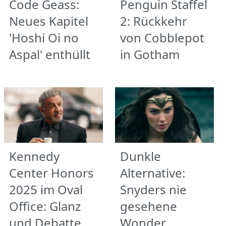
Code Geass:
Penguin Staffel
Neues Kapitel
2: Rückkehr
'Hoshi Oi no
von Cobblepot
Aspal' enthüllt
in Gotham
Kennedy
Dunkle
Center Honors
Alternative:
2025 im Oval
Snyders nie
Office: Glanz
gesehene
und Debatte
Wonder