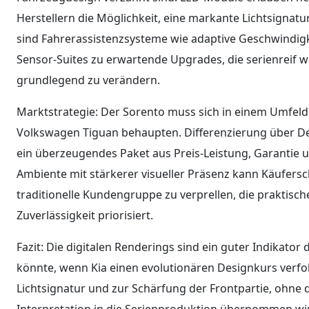
Herstellern die Möglichkeit, eine markante Lichtsignatur
sind Fahrerassistenzsysteme wie adaptive Geschwindigk
Sensor-Suites zu erwartende Upgrades, die serienreif w
grundlegend zu verändern.
Marktstrategie: Der Sorento muss sich in einem Umfel
Volkswagen Tiguan behaupten. Differenzierung über Desi
ein überzeugendes Paket aus Preis-Leistung, Garantie und
Ambiente mit stärkerer visueller Präsenz kann Käufersch
traditionelle Kundengruppe zu verprellen, die prakti
Zuverlässigkeit priorisiert.
Fazit: Die digitalen Renderings sind ein guter Indikato
könnte, wenn Kia einen evolutionären Designkurs verfo
Lichtsignatur und zur Schärfung der Frontpartie, ohne
Interpretation in die Serienproduktion übernommen wir