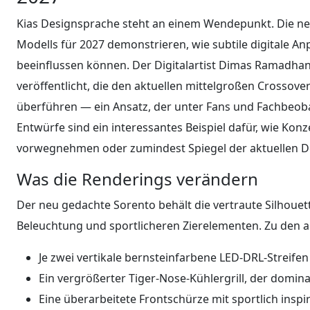
Kias Designsprache steht an einem Wendepunkt. Die ne
Modells für 2027 demonstrieren, wie subtile digitale 
beeinflussen können. Der Digitalartist Dimas Ramadha
veröffentlicht, die den aktuellen mittelgroßen Crossover
überführen — ein Ansatz, der unter Fans und Fachbeoba
Entwürfe sind ein interessantes Beispiel dafür, wie Kon
vorwegnehmen oder zumindest Spiegel der aktuellen D
Was die Renderings verändern
Der neu gedachte Sorento behält die vertraute Silhouett
Beleuchtung und sportlicheren Zierelementen. Zu den a
Je zwei vertikale bernsteinfarbene LED-DRL-Streife
Ein vergrößerter Tiger-Nose-Kühlergrill, der domin
Eine überarbeitete Frontschürze mit sportlich inspi