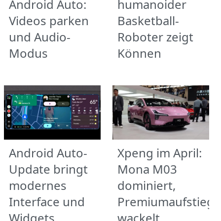
Android Auto:
humanoider
Videos parken
Basketball-
und Audio-
Roboter zeigt
Modus
Können
Android Auto-
Xpeng im April:
Update bringt
Mona M03
modernes
dominiert,
Interface und
Premiumaufstieg
Widgets
wackelt