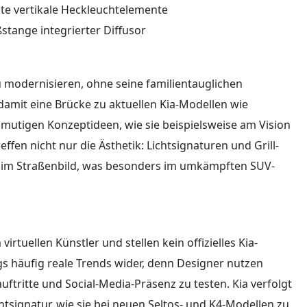
hte vertikale Heckleuchtelemente
stange integrierter Diffusor
 modernisieren, ohne seine familientauglichen
damit eine Brücke zu aktuellen Kia-Modellen wie
mutigen Konzeptideen, wie sie beispielsweise am Vision
fen nicht nur die Ästhetik: Lichtsignaturen und Grill-
im Straßenbild, was besonders im umkämpften SUV-
rtuellen Künstler und stellen kein offizielles Kia-
s häufig reale Trends wider, denn Designer nutzen
uftritte und Social-Media-Präsenz zu testen. Kia verfolgt
chtsignatur, wie sie bei neuen Seltos- und K4-Modellen zu