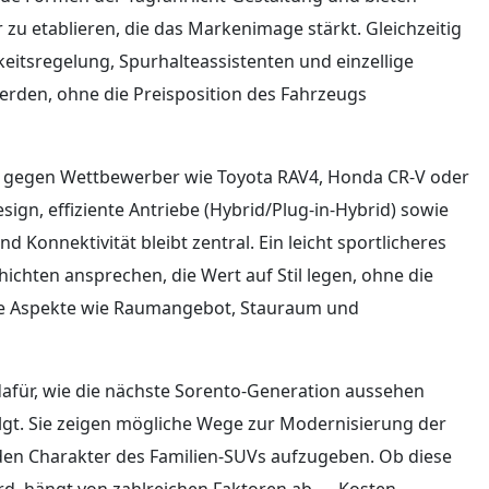
 zu etablieren, die das Markenimage stärkt. Gleichzeitig
eitsregelung, Spurhalteassistenten und einzellige
erden, ohne die Preisposition des Fahrzeugs
d gegen Wettbewerber wie Toyota RAV4, Honda CR-V oder
gn, effiziente Antriebe (Hybrid/Plug-in-Hybrid) sowie
 Konnektivität bleibt zentral. Ein leicht sportlicheres
ichten ansprechen, die Wert auf Stil legen, ohne die
sche Aspekte wie Raumangebot, Stauraum und
r dafür, wie die nächste Sorento-Generation aussehen
lgt. Sie zeigen mögliche Wege zur Modernisierung der
 den Charakter des Familien-SUVs aufzugeben. Ob diese
d, hängt von zahlreichen Faktoren ab — Kosten,