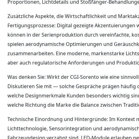
Proportionen, Lichtdetails und Stoßfänger-Behandlungen
Zusätzliche Aspekte, die Wirtschaftlichkeit und Markta
Fertigungsprozesse: Digital gezeigte Akzentuierungen w
können in der Serienproduktion durch vereinfachte, kos
spielen aerodynamische Optimierungen und Geräuschko
zusammenarbeiten. Eine moderne, markenstarke Licht
aber auch regulatorische Anforderungen und Produkti
Was denken Sie: Wirkt der CGI-Sorento wie eine sinnvoll
Diskutieren Sie mit — solche Gespräche prägen häufig di
welche Designmerkmale Kunden besonders wichtig sind.
welche Richtung die Marke die Balance zwischen Traditi
Technische Einordnung und Hintergründe: Im Kontext m
Lichttechnologie, Sensorintegration und aerodynami
Fahrzeugdesign verzahnt sind. LED-Module erlauben ne