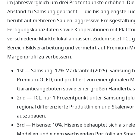
im Jahresvergleich um drei Prozentpunkte erhöhen. Di
Abstand zu Samsung gebracht — die bislang engste Lück
beruht auf mehreren Säulen: aggressive Preisgestaltu
Fertigungskapazitäten sowie Kooperationen mit Plattfo
verschiedene Märkte lokal anpassen. Zudem setzt TCL ge
Bereich Bildverarbeitung und vermehrt auf Premium-Mo
Margenprofil zu verbessern.
1st — Samsung: 17% Marktanteil (2025). Samsung ble
Premium-OLED, und profitiert von einer globalen
Garantieangeboten sowie einer großen Händlerbasi
2nd — TCL: nur 1 Prozentpunkt unter Samsung (plus
regional differenzierte Produktlinien und Skalenvor
auszubauen.
3rd — Hisense: 10%. Hisense behauptet sich als rele
Modellen und einem wachsenden Portfolio an Smart