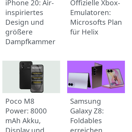
iPhone 20: Air-
Offizielle Xbox-
inspiriertes
Emulatoren:
Design und
Microsofts Plan
größere
für Helix
Dampfkammer
Poco M8
Samsung
Power: 8000
Galaxy Z8:
mAh Akku,
Foldables
Display und
erreichen