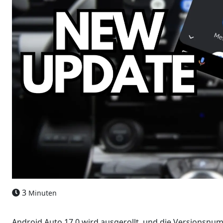
3
Minuten
Android Auto 17.0 wird ausgerollt, und die Versionsnum