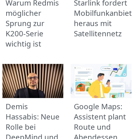
Warum Redmis
Starlink fordert
möglicher
Mobilfunkanbiete
Sprung zur
heraus mit
K200-Serie
Satellitennetz
wichtig ist
Demis
Google Maps:
Hassabis: Neue
Assistent plant
Rolle bei
Route und
DeepMind und
Abendessen