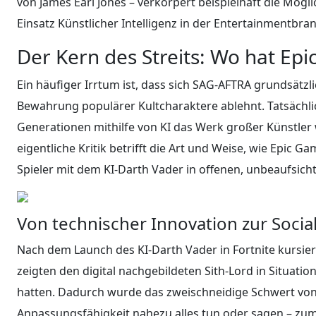
von James Earl Jones – verkörpert beispielhaft die Mögli
Einsatz Künstlicher Intelligenz in der Entertainmentbran
Der Kern des Streits: Wo hat Ep
Ein häufiger Irrtum ist, dass sich SAG-AFTRA grundsätzl
Bewahrung populärer Kultcharaktere ablehnt. Tatsächli
Generationen mithilfe von KI das Werk großer Künstler 
eigentliche Kritik betrifft die Art und Weise, wie Epic 
Spieler mit dem KI-Darth Vader in offenen, unbeaufsi
Von technischer Innovation zur Soci
Nach dem Launch des KI-Darth Vader in Fortnite kursierte
zeigten den digital nachgebildeten Sith-Lord in Situat
hatten. Dadurch wurde das zweischneidige Schwert von 
Anpassungsfähigkeit nahezu alles tun oder sagen – zum