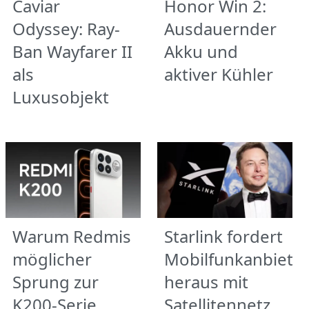
Caviar
Honor Win 2:
Odyssey: Ray-
Ausdauernder
Ban Wayfarer II
Akku und
als
aktiver Kühler
Luxusobjekt
Warum Redmis
Starlink fordert
möglicher
Mobilfunkanbiete
Sprung zur
heraus mit
K200-Serie
Satellitennetz