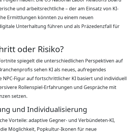
erische und arbeitsrechtliche – der am Einsatz von KI-
olche Ermittlungen könnten zu einem neuen
igitale Unterhaltung führen und als Präzedenzfall für
ritt oder Risiko?
Fortnite spiegelt die unterschiedlichen Perspektiven auf
 Branchenprofis sehen KI als neues, aufregendes
e NPC-Figur auf fortschrittlicher KI basiert und individuell
ersivere Rollenspiel-Erfahrungen und Gespräche mit
nzen setzen.
ng und Individualisierung
iche Vorteile: adaptive Gegner- und Verbündeten-KI,
 die Möglichkeit, Popkultur-Ikonen für neue