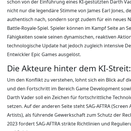
schon von der Einführung eines KI-gestützten Darth Vad
nicht nur die legendäre Stimme von James Earl Jones, d
authentisch nach, sondern sorgt zudem für ein neues Ni
Battle-Royale-Spiel. Spieler können im Kampf Seite an 
Fähigkeiten sowie seinen dynamischen, reaktiven Aktio
technologische Update hat jedoch zugleich intensive D
Entwickler Epic Games ausgelöst.
Die Akteure hinter dem KI-Strei
Um den Konflikt zu verstehen, lohnt sich ein Blick auf di
und den Fortschritt im Bereich Game Development sowie
Darth Vader soll ein Zeichen für fortschrittliche Techno
setzen. Auf der anderen Seite steht SAG-AFTRA (Screen 
Artists), als führende Gewerkschaft zum Schutz der Rec
2023 fordert SAG-AFTRA strikte Richtlinien und Regulier