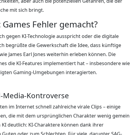
chkeiten, aber auch die potenziellen Gefahren, die der
che mit sich bringt.
ic Games Fehler gemacht?
ich gegen KI-Technologie ausspricht oder die digitale
ch begrüßte die Gewerkschaft die Idee, dass künftige
wie James Earl Jones weiterhin erleben können. Die
Games die KI-Features implementiert hat – insbesondere wie
chtigten Gaming-Umgebungen interagierten.
al-Media-Kontroverse
n im Internet schnell zahlreiche virale Clips – einige
ionen, die mit dem ursprünglichen Charakter wenig gemein
KI deutlich: KI-Charaktere können dank ihrer
 Guten oder zum Schlechten. Für viele, darunter SAG-