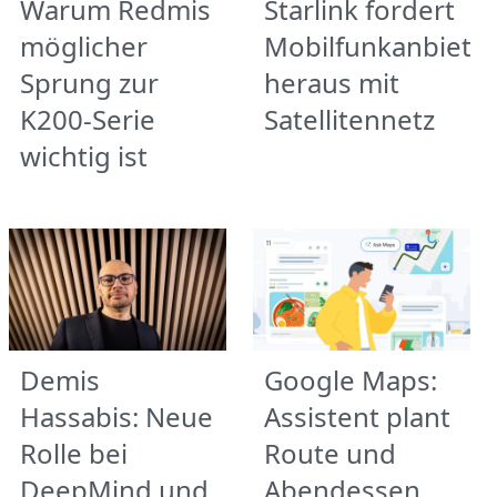
Warum Redmis
Starlink fordert
möglicher
Mobilfunkanbiete
Sprung zur
heraus mit
K200-Serie
Satellitennetz
wichtig ist
Demis
Google Maps:
Hassabis: Neue
Assistent plant
Rolle bei
Route und
DeepMind und
Abendessen