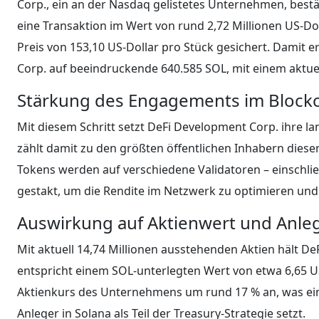
Corp., ein an der Nasdaq gelistetes Unternehmen, best
eine Transaktion im Wert von rund 2,72 Millionen US-Do
Preis von 153,10 US-Dollar pro Stück gesichert. Damit
Corp. auf beeindruckende 640.585 SOL, mit einem aktuel
Stärkung des Engagements im Block
Mit diesem Schritt setzt DeFi Development Corp. ihre la
zählt damit zu den größten öffentlichen Inhabern die
Tokens werden auf verschiedene Validatoren – einschli
gestakt, um die Rendite im Netzwerk zu optimieren und 
Auswirkung auf Aktienwert und Anle
Mit aktuell 14,74 Millionen ausstehenden Aktien hält De
entspricht einem SOL-unterlegten Wert von etwa 6,65 U
Aktienkurs des Unternehmens um rund 17 % an, was ein
Anleger in Solana als Teil der Treasury-Strategie setzt.