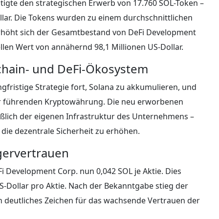
ätigte den strategischen Erwerb von 17.760 SOL-Token –
llar. Die Tokens wurden zu einem durchschnittlichen
 erhöht sich der Gesamtbestand von DeFi Development
len Wert von annähernd 98,1 Millionen US-Dollar.
chain- und DeFi-Ökosystem
ngfristige Strategie fort, Solana zu akkumulieren, und
ser führenden Kryptowährung. Die neu erworbenen
eßlich der eigenen Infrastruktur des Unternehmens –
die dezentrale Sicherheit zu erhöhen.
gervertrauen
Fi Development Corp. nun 0,042 SOL je Aktie. Dies
S-Dollar pro Aktie. Nach der Bekanntgabe stieg der
 deutliches Zeichen für das wachsende Vertrauen der