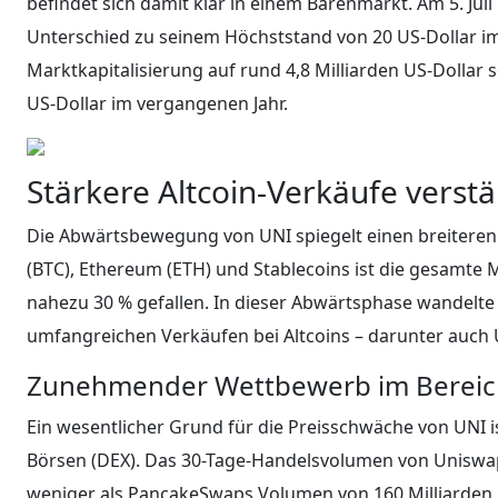
befindet sich damit klar in einem Bärenmarkt. Am 5. Juli
Unterschied zu seinem Höchststand von 20 US-Dollar i
Marktkapitalisierung auf rund 4,8 Milliarden US-Dollar 
US-Dollar im vergangenen Jahr.
Stärkere Altcoin-Verkäufe vers
Die Abwärtsbewegung von UNI spiegelt einen breiteren 
(BTC), Ethereum (ETH) und Stablecoins ist die gesamte M
nahezu 30 % gefallen. In dieser Abwärtsphase wandelte
umfangreichen Verkäufen bei Altcoins – darunter auch
Zunehmender Wettbewerb im Bereich
Ein wesentlicher Grund für die Preisschwäche von UNI
Börsen (DEX). Das 30-Tage-Handelsvolumen von Uniswap l
weniger als PancakeSwaps Volumen von 160 Milliarden 