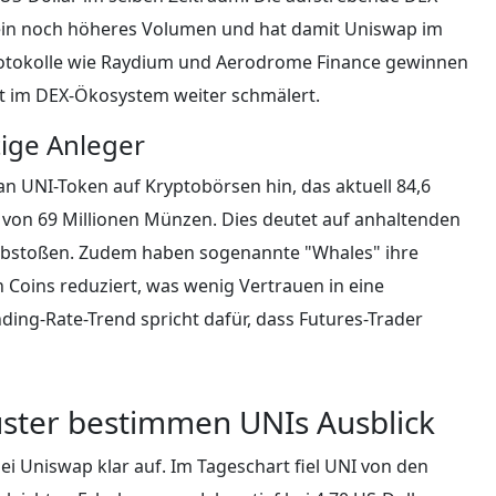
r ein noch höheres Volumen und hat damit Uniswap im
otokolle wie Raydium und Aerodrome Finance gewinnen
 im DEX-Ökosystem weiter schmälert.
tige Anleger
 UNI-Token auf Kryptobörsen hin, das aktuell 84,6
ef von 69 Millionen Münzen. Dies deutet auf anhaltenden
e abstoßen. Zudem haben sogenannte "Whales" ihre
n Coins reduziert, was wenig Vertrauen in eine
nding-Rate-Trend spricht dafür, dass Futures-Trader
uster bestimmen UNIs Ausblick
i Uniswap klar auf. Im Tageschart fiel UNI von den