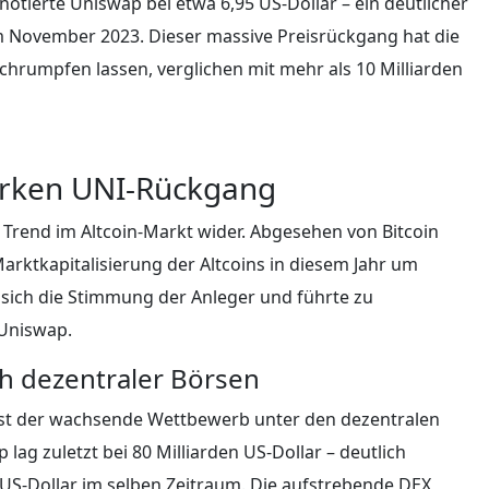
 notierte Uniswap bei etwa 6,95 US-Dollar – ein deutlicher
m November 2023. Dieser massive Preisrückgang hat die
schrumpfen lassen, verglichen mit mehr als 10 Milliarden
tärken UNI-Rückgang
Trend im Altcoin-Markt wider. Abgesehen von Bitcoin
arktkapitalisierung der Altcoins in diesem Jahr um
 sich die Stimmung der Anleger und führte zu
 Uniswap.
 dezentraler Börsen
 ist der wachsende Wettbewerb unter den dezentralen
ag zuletzt bei 80 Milliarden US-Dollar – deutlich
US-Dollar im selben Zeitraum. Die aufstrebende DEX