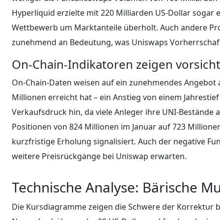
Hyperliquid erzielte mit 220 Milliarden US-Dollar soga
Wettbewerb um Marktanteile überholt. Auch andere Pr
zunehmend an Bedeutung, was Uniswaps Vorherrschaft
On-Chain-Indikatoren zeigen vorsich
On-Chain-Daten weisen auf ein zunehmendes Angebot an
Millionen erreicht hat – ein Anstieg von einem Jahresti
Verkaufsdruck hin, da viele Anleger ihre UNI-Beständ
Positionen von 824 Millionen im Januar auf 723 Millione
kurzfristige Erholung signalisiert. Auch der negative Fu
weitere Preisrückgänge bei Uniswap erwarten.
Technische Analyse: Bärische M
Die Kursdiagramme zeigen die Schwere der Korrektur be