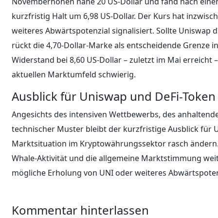
Novemberhöhen nahe 20 US-Dollar und fand nach einer l
kurzfristig Halt um 6,98 US-Dollar. Der Kurs hat inzwis
weiteres Abwärtspotenzial signalisiert. Sollte Uniswap
rückt die 4,70-Dollar-Marke als entscheidende Grenze i
Widerstand bei 8,60 US-Dollar – zuletzt im Mai erreicht
aktuellen Marktumfeld schwierig.
Ausblick für Uniswap und DeFi-Token
Angesichts des intensiven Wettbewerbs, des anhaltend
technischer Muster bleibt der kurzfristige Ausblick für 
Marktsituation im Kryptowährungssektor rasch ändern. 
Whale-Aktivität und die allgemeine Marktstimmung we
mögliche Erholung von UNI oder weiteres Abwärtspotenz
Kommentar hinterlassen