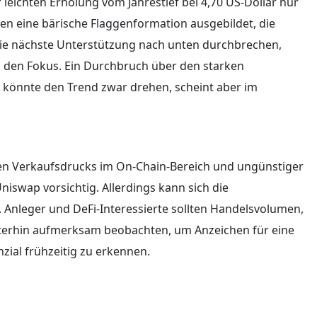
eichten Erholung vom Jahrestief bei 4,70 US-Dollar nur
chen eine bärische Flaggenformation ausgebildet, die
 die nächste Unterstützung nach unten durchbrechen,
n den Fokus. Ein Durchbruch über den starken
 – könnte den Trend zwar drehen, scheint aber im
en Verkaufsdrucks im On-Chain-Bereich und ungünstiger
Uniswap vorsichtig. Allerdings kann sich die
Anleger und DeFi-Interessierte sollten Handelsvolumen,
iterhin aufmerksam beobachten, um Anzeichen für eine
ial frühzeitig zu erkennen.