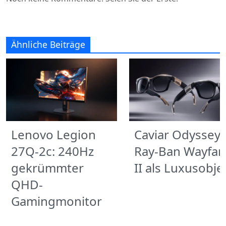
Ähnliche Beiträge
Lenovo Legion
Caviar Odyssey:
27Q-2c: 240Hz
Ray-Ban Wayfar
gekrümmter
II als Luxusobje
QHD-
Gamingmonitor