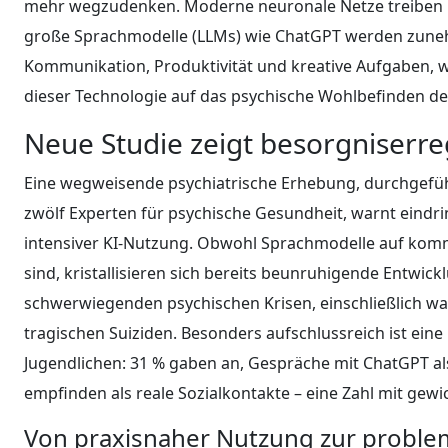
mehr wegzudenken. Moderne neuronale Netze treiben 
große Sprachmodelle (LLMs) wie ChatGPT werden zune
Kommunikation, Produktivität und kreative Aufgaben, w
dieser Technologie auf das psychische Wohlbefinden der
Neue Studie zeigt besorgniserr
Eine wegweisende psychiatrische Erhebung, durchgefü
zwölf Experten für psychische Gesundheit, warnt eindri
intensiver KI-Nutzung. Obwohl Sprachmodelle auf kommer
sind, kristallisieren sich bereits beunruhigende Entwic
schwerwiegenden psychischen Krisen, einschließlich w
tragischen Suiziden. Besonders aufschlussreich ist ein
Jugendlichen: 31 % gaben an, Gespräche mit ChatGPT al
empfinden als reale Sozialkontakte – eine Zahl mit ge
Von praxisnaher Nutzung zur proble