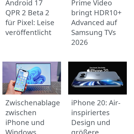
Android 17
Prime Video
QPR 2 Beta 2
bringt HDR10+
für Pixel: Leise
Advanced auf
veröffentlicht
Samsung TVs
2026
Zwischenablage
iPhone 20: Air-
zwischen
inspiriertes
iPhone und
Design und
Windows
größere