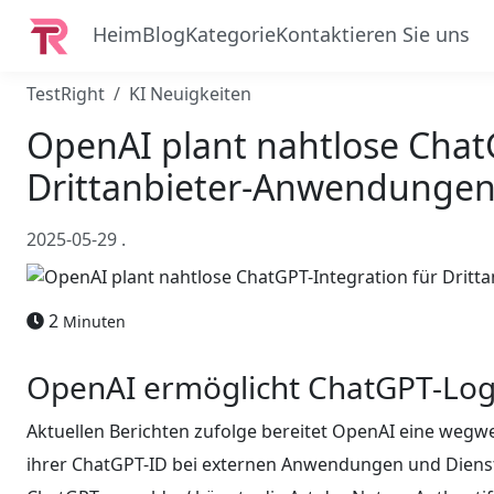
Heim
Blog
Kategorie
Kontaktieren Sie uns
TestRight
KI Neuigkeiten
OpenAI plant nahtlose Chat
Drittanbieter-Anwendunge
2025-05-29
.
2
Minuten
OpenAI ermöglicht ChatGPT-Logi
Aktuellen Berichten zufolge bereitet OpenAI eine wegwe
ihrer ChatGPT-ID bei externen Anwendungen und Dienst