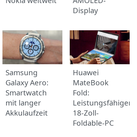
Nokia weltweit
AMOLED-
Display
Samsung
Huawei
Galaxy Aero:
MateBook
Smartwatch
Fold:
mit langer
Leistungsfähiger
Akkulaufzeit
18-Zoll-
Foldable-PC