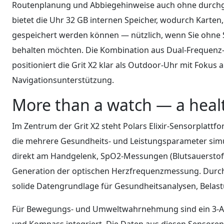
Routenplanung und Abbiegehinweise auch ohne durchg
bietet die Uhr 32 GB internen Speicher, wodurch Karten
gespeichert werden können — nützlich, wenn Sie ohn
behalten möchten. Die Kombination aus Dual-Frequenz-G
positioniert die Grit X2 klar als Outdoor-Uhr mit Fokus
Navigationsunterstützung.
More than a watch — a healt
Im Zentrum der Grit X2 steht Polars Elixir-Sensorplattf
die mehrere Gesundheits- und Leistungsparameter simu
direkt am Handgelenk, SpO2-Messungen (Blutsauerstof
Generation der optischen Herzfrequenzmessung. Durch 
solide Datengrundlage für Gesundheitsanalysen, Bela
Für Bewegungs- und Umweltwahrnehmung sind ein 3-A
und Kompass integriert. Die Daten aus diesen Sensoren