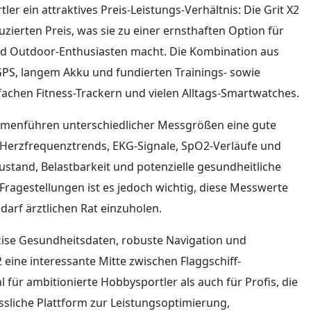
tler ein attraktives Preis-Leistungs-Verhältnis: Die Grit X2
uzierten Preis, was sie zu einer ernsthaften Option für
 und Outdoor-Enthusiasten macht. Die Kombination aus
PS, langem Akku und fundierten Trainings- sowie
fachen Fitness-Trackern und vielen Alltags-Smartwatches.
ammenführen unterschiedlicher Messgrößen eine gute
 Herzfrequenztrends, EKG-Signale, SpO2-Verläufe und
tand, Belastbarkeit und potenzielle gesundheitliche
 Fragestellungen ist es jedoch wichtig, diese Messwerte
arf ärztlichen Rat einzuholen.
räzise Gesundheitsdaten, robuste Navigation und
2 eine interessante Mitte zwischen Flaggschiff-
 für ambitionierte Hobbysportler als auch für Profis, die
ässliche Plattform zur Leistungsoptimierung,