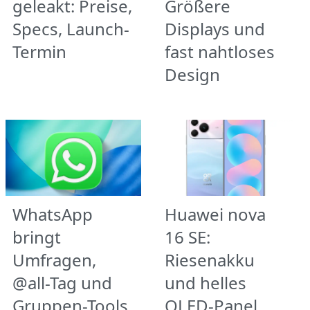
geleakt: Preise,
Größere
Specs, Launch-
Displays und
Termin
fast nahtloses
Design
WhatsApp
Huawei nova
bringt
16 SE:
Umfragen,
Riesenakku
@all-Tag und
und helles
Gruppen-Tools
OLED-Panel