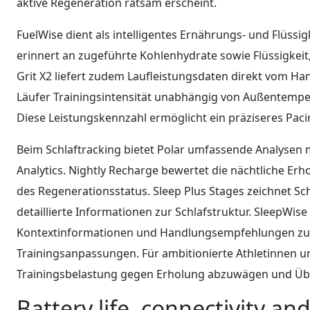
aktive Regeneration ratsam erscheint.
FuelWise dient als intelligentes Ernährungs- und Flü
erinnert an zugeführte Kohlenhydrate sowie Flüssigkeit
Grit X2 liefert zudem Laufleistungsdaten direkt vom H
Läufer Trainingsintensität unabhängig von Außentempe
Diese Leistungskennzahl ermöglicht ein präziseres Pacin
Beim Schlaftracking bietet Polar umfassende Analysen m
Analytics. Nightly Recharge bewertet die nächtliche E
des Regenerationsstatus. Sleep Plus Stages zeichnet Schl
detaillierte Informationen zur Schlafstruktur. SleepWise
Kontextinformationen und Handlungsempfehlungen zur 
Trainingsanpassungen. Für ambitionierte Athletinnen un
Trainingsbelastung gegen Erholung abzuwägen und Übe
Battery life, connectivity and