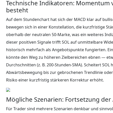
Technische Indikatoren: Momentum v
besteht
Auf dem Stundenchart hat sich der MACD klar auf bulli
bewegen sich in einer Konstellation, die kurzfristige Stä
oberhalb der neutralen 50‑Marke, was ein weiteres Indiz
dieser positiven Signale trifft SOL auf unmittelbare Wi
historisch mehrfach als Angebotspunkte fungierten. Ei
könnte den Weg zu höheren Zielbereichen ebnen — etwa
Durchschnitten (z. B. 200‑Stunden‑SMA). Scheitert SOL 
Abwärtsbewegung bis zur gebrochenen Trendlinie oder 
Risiko einer kurzfristig stärkeren Korrektur erhöht.
Mögliche Szenarien: Fortsetzung de
Für Trader sind mehrere Szenarien denkbar und sinnvoll