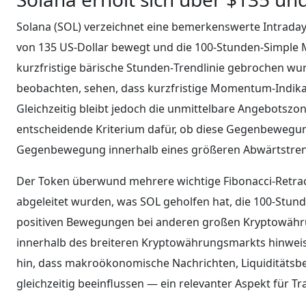
Solana (SOL) verzeichnet eine bemerkenswerte Intraday
von 135 US-Dollar bewegt und die 100‑Stunden‑Simple
kurzfristige bärische Stunden‑Trendlinie gebrochen wu
beobachten, sehen, dass kurzfristige Momentum‑Indik
Gleichzeitig bleibt jedoch die unmittelbare Angebotszo
entscheidende Kriterium dafür, ob diese Gegenbewegun
Gegenbewegung innerhalb eines größeren Abwärtstrend
Der Token überwund mehrere wichtige Fibonacci‑Retra
abgeleitet wurden, was SOL geholfen hat, die 100‑Stund
positiven Bewegungen bei anderen großen Kryptowähr
innerhalb des breiteren Kryptowährungsmarkts hinweis
hin, dass makroökonomische Nachrichten, Liquiditäts
gleichzeitig beeinflussen — ein relevanter Aspekt für Tra