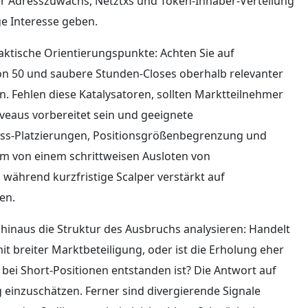
er Adresszuwachs, Netztxs und Token‑Inhaber‑Verteilung
ge Interesse geben.
aktische Orientierungspunkte: Achten Sie auf
on 50 und saubere Stunden‑Closes oberhalb relevanter
n. Fehlen diese Katalysatoren, sollten Marktteilnehmer
veaus vorbereitet sein und geeignete
oss‑Platzierungen, Positionsgrößenbegrenzung und
m von einem schrittweisen Ausloten von
während kurzfristige Scalper verstärkt auf
en.
hinaus die Struktur des Ausbruchs analysieren: Handelt
 breiter Marktbeteiligung, oder ist die Erholung eher
bei Short‑Positionen entstanden ist? Die Antwort auf
g einzuschätzen. Ferner sind divergierende Signale