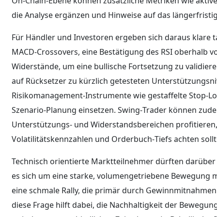
On‑Chain‑Ebene können zusätzliche Metriken wie aktiv
die Analyse ergänzen und Hinweise auf das längerfristi
Für Händler und Investoren ergeben sich daraus klare t
MACD‑Crossovers, eine Bestätigung des RSI oberhalb v
Widerstände, um eine bullische Fortsetzung zu validiere
auf Rücksetzer zu kürzlich getesteten Unterstützungsni
Risikomanagement‑Instrumente wie gestaffelte Stop‑L
Szenario‑Planung einsetzen. Swing‑Trader können zude
Unterstützungs‑ und Widerstandsbereichen profitieren, 
Volatilitätskennzahlen und Orderbuch‑Tiefs achten sollt
Technisch orientierte Marktteilnehmer dürften darüber 
es sich um eine starke, volumengetriebene Bewegung mit
eine schmale Rally, die primär durch Gewinnmitnahmen 
diese Frage hilft dabei, die Nachhaltigkeit der Bewegun