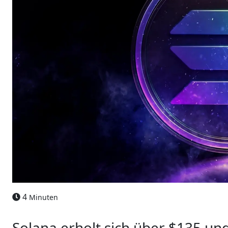
4
Minuten
Solana erholt sich über $135 u