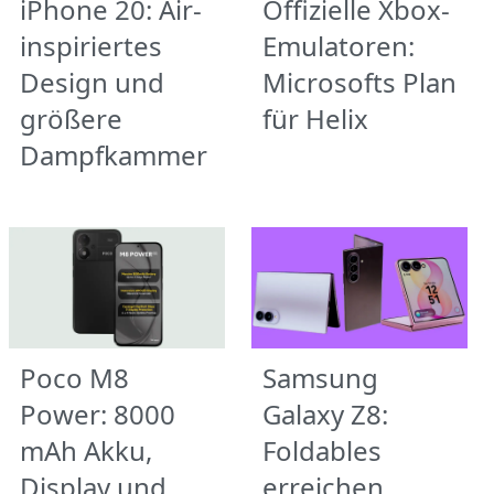
iPhone 20: Air-
Offizielle Xbox-
inspiriertes
Emulatoren:
Design und
Microsofts Plan
größere
für Helix
Dampfkammer
Poco M8
Samsung
Power: 8000
Galaxy Z8:
mAh Akku,
Foldables
Display und
erreichen