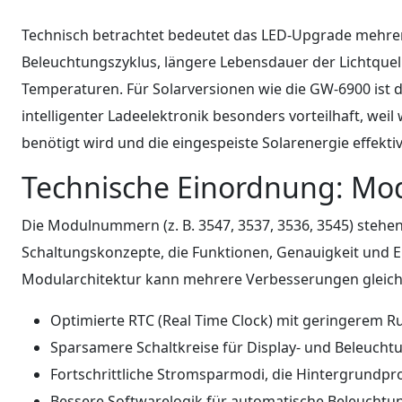
Technisch betrachtet bedeutet das LED-Upgrade mehrere
Beleuchtungszyklus, längere Lebensdauer der Lichtquel
Temperaturen. Für Solarversionen wie die GW-6900 ist 
intelligenter Ladeelektronik besonders vorteilhaft, wei
benötigt wird und die eingespeiste Solarenergie effekt
Technische Einordnung: Mod
Die Modulnummern (z. B. 3547, 3537, 3536, 3545) stehen 
Schaltungskonzepte, die Funktionen, Genauigkeit und 
Modularchitektur kann mehrere Verbesserungen gleichz
Optimierte RTC (Real Time Clock) mit geringerem R
Sparsamere Schaltkreise für Display- und Beleucht
Fortschrittliche Stromsparmodi, die Hintergrundpr
Bessere Softwarelogik für automatische Beleucht