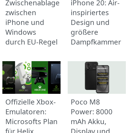
Zwischenablage
iPhone 20: Air-
zwischen
inspiriertes
iPhone und
Design und
Windows
größere
durch EU-Regel
Dampfkammer
Offizielle Xbox-
Poco M8
Emulatoren:
Power: 8000
Microsofts Plan
mAh Akku,
für Helix
Display und