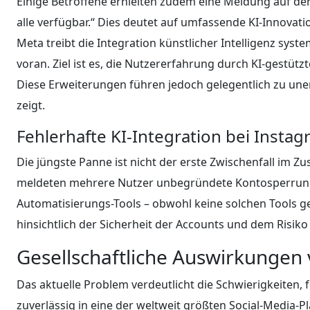
Einige Betroffene erhielten zudem eine Meldung auf der 
alle verfügbar.“ Dies deutet auf umfassende KI-Innovat
Meta treibt die Integration künstlicher Intelligenz sys
voran. Ziel ist es, die Nutzererfahrung durch KI-gestüt
Diese Erweiterungen führen jedoch gelegentlich zu uner
zeigt.
Fehlerhafte KI-Integration bei Inst
Die jüngste Panne ist nicht der erste Zwischenfall im Z
meldeten mehrere Nutzer unbegründete Kontosperrung
Automatisierungs-Tools – obwohl keine solchen Tools g
hinsichtlich der Sicherheit der Accounts und dem Risik
Gesellschaftliche Auswirkungen 
Das aktuelle Problem verdeutlicht die Schwierigkeiten, f
zuverlässig in eine der weltweit größten Social-Media-P