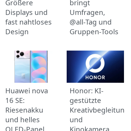
Größere
bringt
Displays und
Umfragen,
fast nahtloses
@all-Tag und
Design
Gruppen-Tools
Huawei nova
Honor: KI-
16 SE:
gestützte
Riesenakku
Kreativbegleitung
und helles
und
OLED-Panel
Kinokamera