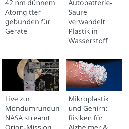
42 nm dünnem
Autobatterie-
Atomgitter
Säure
gebunden für
verwandelt
Geräte
Plastik in
Wasserstoff
Live zur
Mikroplastik
Mondumrundung:
und Gehirn:
NASA streamt
Risiken für
Orion-Mission
Alzheimer &