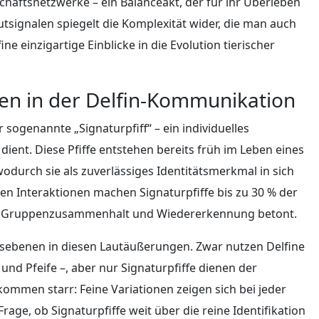
haftsnetzwerke – ein Balanceakt, der für ihr Überleben
utsignalen spiegelt die Komplexität wider, die man auch
e einzigartige Einblicke in die Evolution tierischer
fen in der Delfin-Kommunikation
 sogenannte „Signaturpfiff“ – ein individuelles
dient. Diese Pfiffe entstehen bereits früh im Leben eines
wodurch sie als zuverlässiges Identitätsmerkmal in sich
en Interaktionen machen Signaturpfiffe bis zu 30 % der
 für Gruppenzusammenhalt und Wiedererkennung betont.
ebenen in diesen Lautäußerungen. Zwar nutzen Delfine
nd Pfeife –, aber nur Signaturpfiffe dienen der
llkommen starr: Feine Variationen zeigen sich bei jeder
ge, ob Signaturpfiffe weit über die reine Identifikation