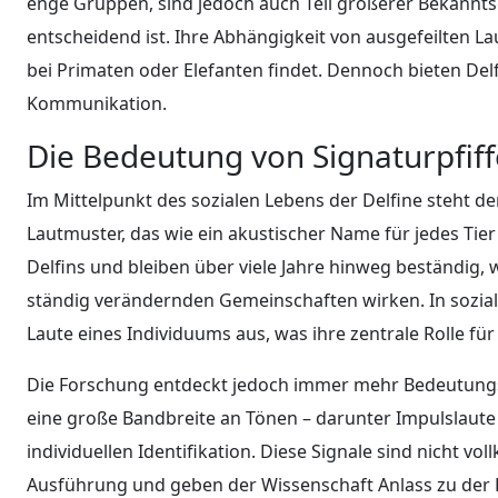
enge Gruppen, sind jedoch auch Teil größerer Bekanntsc
entscheidend ist. Ihre Abhängigkeit von ausgefeilten La
bei Primaten oder Elefanten findet. Dennoch bieten Delfin
Kommunikation.
Die Bedeutung von Signaturpfif
Im Mittelpunkt des sozialen Lebens der Delfine steht der
Lautmuster, das wie ein akustischer Name für jedes Tier 
Delfins und bleiben über viele Jahre hinweg beständig, 
ständig verändernden Gemeinschaften wirken. In sozial
Laute eines Individuums aus, was ihre zentrale Rolle
Die Forschung entdeckt jedoch immer mehr Bedeutungs
eine große Bandbreite an Tönen – darunter Impulslaute u
individuellen Identifikation. Diese Signale sind nicht vo
Ausführung und geben der Wissenschaft Anlass zu der Fra