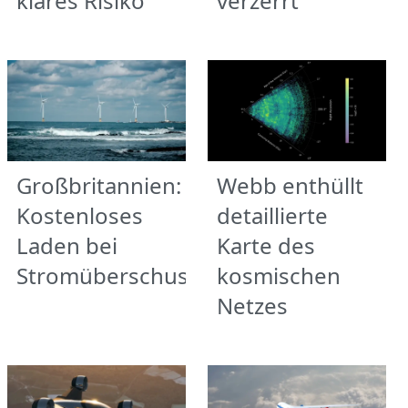
klares Risiko
verzerrt
Großbritannien:
Webb enthüllt
Kostenloses
detaillierte
Laden bei
Karte des
Stromüberschuss
kosmischen
Netzes