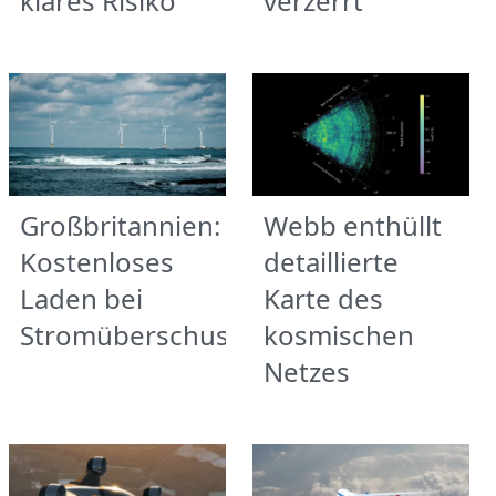
klares Risiko
verzerrt
Großbritannien:
Webb enthüllt
Kostenloses
detaillierte
Laden bei
Karte des
Stromüberschuss
kosmischen
Netzes