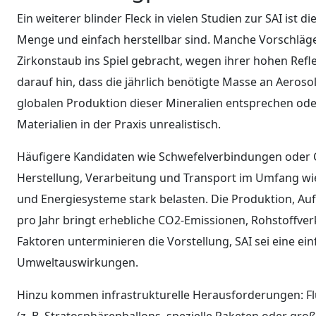
Ein weiterer blinder Fleck in vielen Studien zur SAI ist 
Menge und einfach herstellbar sind. Manche Vorschläg
Zirkonstaub ins Spiel gebracht, wegen ihrer hohen Refl
darauf hin, dass die jährlich benötigte Masse an Aerosol
globalen Produktion dieser Mineralien entsprechen ode
Materialien in der Praxis unrealistisch.
Häufigere Kandidaten wie Schwefelverbindungen oder C
Herstellung, Verarbeitung und Transport im Umfang wied
und Energiesysteme stark belasten. Die Produktion, Au
pro Jahr bringt erhebliche CO2-Emissionen, Rohstoffver
Faktoren unterminieren die Vorstellung, SAI sei eine e
Umweltauswirkungen.
Hinzu kommen infrastrukturelle Herausforderungen: Fl
(z. B. Stratosphärenballons, spezielle Raketen oder gr