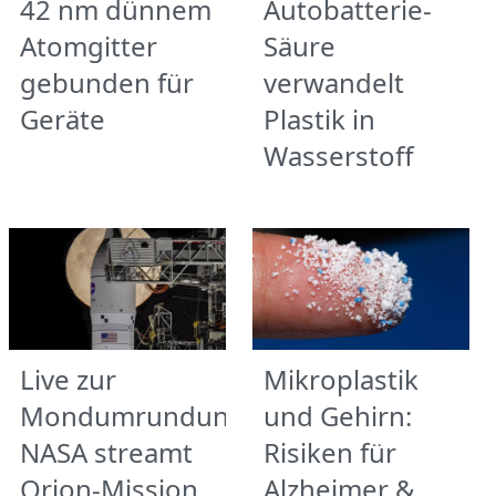
42 nm dünnem
Autobatterie-
Atomgitter
Säure
gebunden für
verwandelt
Geräte
Plastik in
Wasserstoff
Live zur
Mikroplastik
Mondumrundung:
und Gehirn:
NASA streamt
Risiken für
Orion-Mission
Alzheimer &