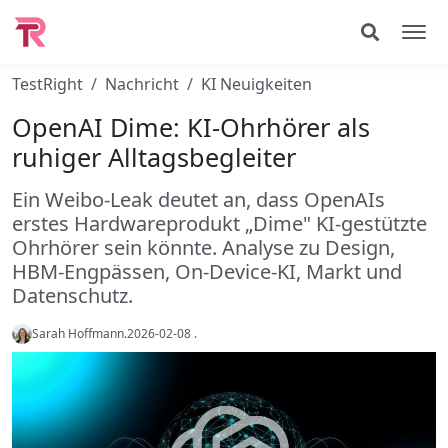
TestRight
Nachricht
KI Neuigkeiten
OpenAI Dime: KI-Ohrhörer als
ruhiger Alltagsbegleiter
Ein Weibo-Leak deutet an, dass OpenAIs
erstes Hardwareprodukt „Dime" KI-gestützte
Ohrhörer sein könnte. Analyse zu Design,
HBM-Engpässen, On-Device-KI, Markt und
Datenschutz.
Sarah Hoffmann
.
2026-02-08
.