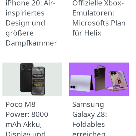
iPhone 20: Air-
Offizielle Xbox-
inspiriertes
Emulatoren:
Design und
Microsofts Plan
größere
für Helix
Dampfkammer
Poco M8
Samsung
Power: 8000
Galaxy Z8:
mAh Akku,
Foldables
Display und
erreichen