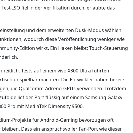
est-ISO fiel in der Verifikation durch, erlaubte das
oreinstellung und dem erweiterten Dusk-Modus wählen.
unktionen, wodurch diese Veröffentlichung weniger wie
unity-Edition wirkt. Ein Haken bleibt: Touch-Steuerung
rderlich.
eitlich. Tests auf einem vivo X300 Ultra führten
aktisch unspielbar machten. Die Entwickler haben bereits
ngen, die Qualcomm-Adreno-GPUs verwenden. Trotzdem
zufolge lief der Port flüssig auf einem Samsung Galaxy
300 Pro mit MediaTek Dimensity 9500.
adium-Projekte für Android-Gaming bevorzugen oft
leiben. Dass ein anspruchsvoller Fan-Port wie dieser