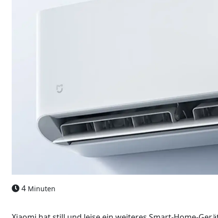
4
Minuten
Xiaomi hat still und leise ein weiteres Smart-Home-Ger